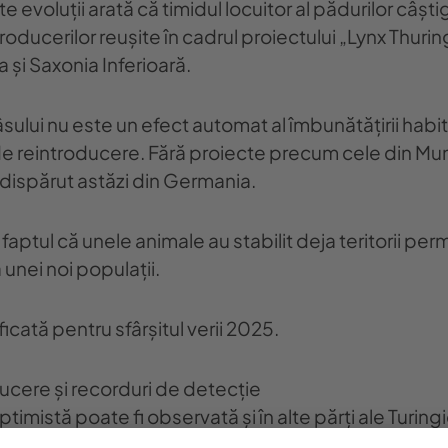
ite evoluții arată că timidul locuitor al pădurilor câșt
ntroducerilor reușite în cadrul proiectului „Lynx Thu
a și Saxonia Inferioară.
sului nu este un efect automat al îmbunătățirii habita
e reintroducere. Fără proiecte precum cele din Mun
i dispărut astăzi din Germania.
faptul că unele animale au stabilit deja teritorii p
 unei noi populații.
icată pentru sfârșitul verii 2025.
ucere și recorduri de detecție
mistă poate fi observată și în alte părți ale Turing
2024 și martie 2025, capcanele foto au permis înre