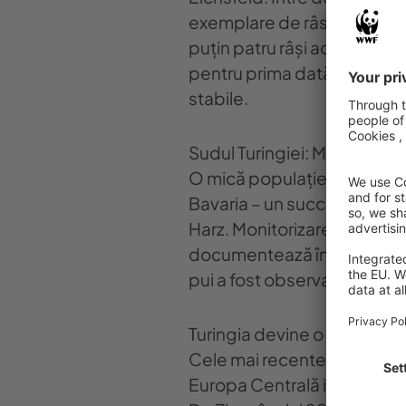
exemplare de râs. Conform es
puțin patru râși adulți. Es
pentru prima dată anul trecu
stabile.
Sudul Turingiei: Mică popul
O mică populație de râs se s
Bavaria – un succes al reintr
Harz. Monitorizarea noastră 
documentează în prezent cel
pui a fost observată pentru
Turingia devine o punte pen
Cele mai recente evoluții ar
Europa Centrală interconect