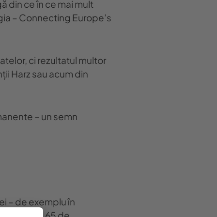
igă din ce în ce mai mult
ringia – Connecting Europe’s
telor, ci rezultatul multor
ții Harz sau acum din
ermanente – un semn
iei – de exemplu în
gistrarea a 65 de