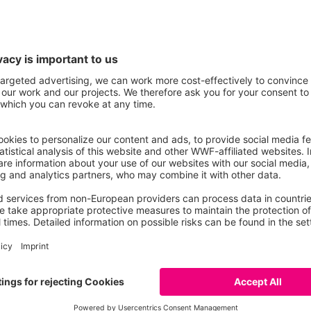
timărilor actuale, în zona limitrofă cu Saxonia Infer
te deosebit de îmbucurător faptul că două femele s-
t – acest lucru este esențial pentru stabilirea pe t
ație de râs
tabilește, de asemenea, în sudul Turingiei, în regiu
oducerilor bavareze, în special al puilor orfani, precu
în comun cu proprietarii de păduri și cu vânătorii p
 puțin patru exemplare diferite de râs. În vara anul
 prima dată în pădurea Turingiei.
tru râs
ată clar că Turingia devine o legătură importantă pe
ată. Fie prin reintroducere direcționată, reproduce