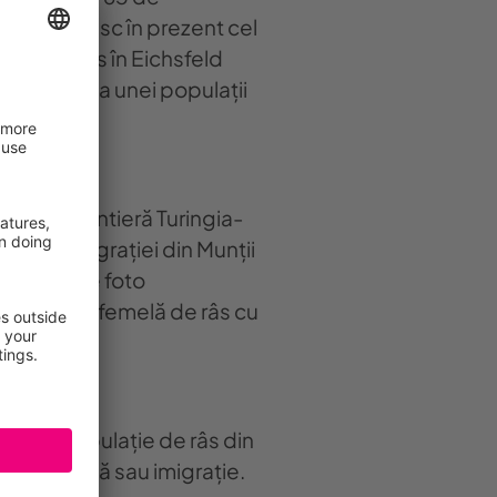
ioară trăiesc în prezent cel
au reprodus în Eichsfeld
ermen lung a unei populații
nea de frontieră Turingia-
m și al imigrației din Munții
rin capcane foto
ui 2024, o femelă de râs cu
ntru o populație de râs din
re naturală sau imigrație.