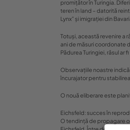
promițător în Turingia. Difer
teren în land – datorită rei
Lynx” și imigrației din Bavari
Totuși, această revenire a râ
ani de măsuri coordonate d
Pădurea Turingiei, râsul ar f
Observațiile noastre indică 
încurajator pentru stabilirea
O nouă eliberare este planif
Eichsfeld: succes în reprod
O tendință de propagare opti
Eichsfeld. Între decembrie 