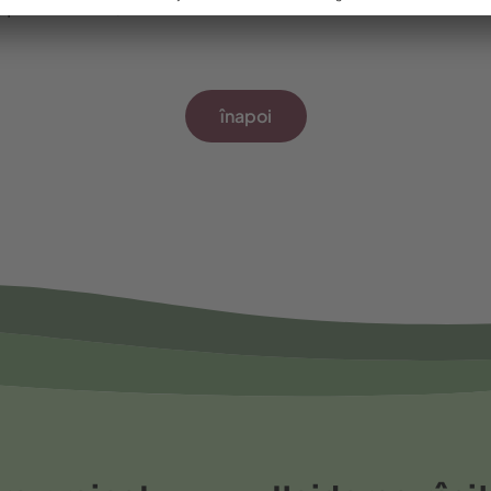
, prin urmare, toate motivele să fim încrezători.
înapoi