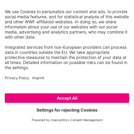
Centrul de Competențe Lup/Castor/Râs (KWBL) din
cadrul Ministerului Mediului, Energiei, Conservării
Naturii și Silvicultură din Turingia (TMUENF)
Telefon
:
+49 361 573 941 941
E-Mail
:
kompetenzwbl@tmuenf.thueringen.de
DE
EN
RO
Imprimare
Confidențialitate