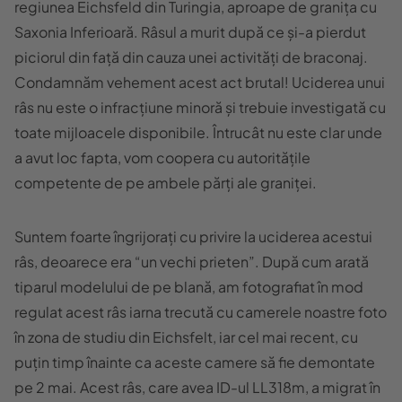
regiunea Eichsfeld din Turingia, aproape de granița cu
Saxonia Inferioară. Râsul a murit după ce și-a pierdut
piciorul din față din cauza unei activități de braconaj.
Condamnăm vehement acest act brutal! Uciderea unui
râs nu este o infracțiune minoră și trebuie investigată cu
toate mijloacele disponibile. Întrucât nu este clar unde
a avut loc fapta, vom coopera cu autoritățile
competente de pe ambele părți ale graniței.
Suntem foarte îngrijorați cu privire la uciderea acestui
râs, deoarece era “un vechi prieten”. După cum arată
tiparul modelului de pe blană, am fotografiat în mod
regulat acest râs iarna trecută cu camerele noastre foto
în zona de studiu din Eichsfelt, iar cel mai recent, cu
puțin timp înainte ca aceste camere să fie demontate
pe 2 mai. Acest râs, care avea ID-ul LL318m, a migrat în