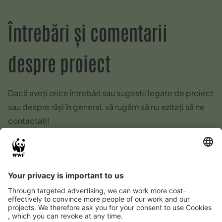
Întrebări și comentarii
despre proiect
Dacă aveți orice întrebări sau sugestii legate de proiect
sau despre râși în general, vă rugăm să nu ezitați să ne
contactați!
E-Mail
:
kontakt@luchs-thueringen.de
Uciderea râșilor, apariții sau
alte rapoarte despre râși