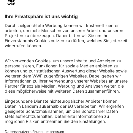
Risse, Sichtungen oder
sonstige Meldungen zum
Luchs
Kompetenzzentrum Wolf/Biber/Luchs (KWBL) am
Thüringer Ministerium für Umwelt, Energie, Naturschutz
und Forsten (TMUENF)
Bürgertelefon
:
+49 361 573 941 941
E-Mail
:
kompetenzwbl@tmuenf.thueringen.de