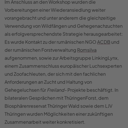
Im Anschluss an den Workshop wurden die
Vorbereitungen einer Wiederansiedlung weiter
vorangebracht und unter anderem die gleichzeitige
Verwendung von Wildfängen und Gehegenachzuchten
als erfolgversprechendste Strategie herausgearbeitet:
Es wurde Kontakt zu der rumänischen NGO
ACDB
und
der rumänischen Forstverwaltung
Romsilva
aufgenommen, sowie zur Arbeitsgruppe LinkingLynx,
einem Zusammenschluss europäischer Luchsexperten
und Zoofachleuten, der sich mit den fachlichen
Anforderungen an Zucht und Haltung von
Gehegeluchsen für
Freiland-
Projekte beschäftigt. In
bilateralen Gesprächen mit ThüringenForst, dem
Biosphärenreservat Thüringer Wald sowie dem LJV
Thüringen wurden Möglichkeiten einer zukünftigen
Zusammenarbeit weiter konkretisiert.