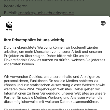
kontaktieren!
E-Mail
:
kontakt@luchs-thueringen.de
Risse, Sichtungen oder
sonstige Meldungen zum
Luchs
Kompetenzzentrum Wolf/Biber/Luchs (KWBL) am
Thüringer Ministerium für Umwelt, Energie, Naturschutz
und Forsten (TMUENF)
Bürgertelefon
:
+49 361 573 941 941
E-Mail
:
kompetenzwbl@tmuenf.thueringen.de